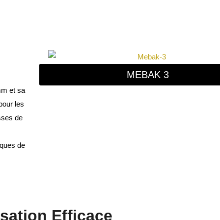
MEBAK 3
mm et sa
pour les
sses de
iques de
sation Efficace