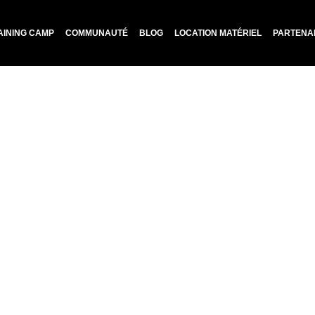
AINING CAMP
COMMUNAUTÉ
BLOG
LOCATION MATÉRIEL
PARTENA
 Meilleurs Pistolets 