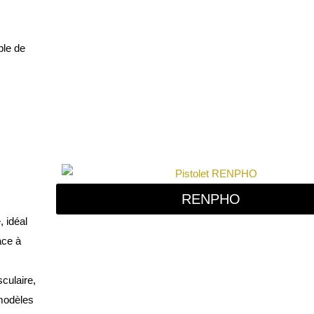
ble de
RENPHO
, idéal
ace à
culaire,
 modèles