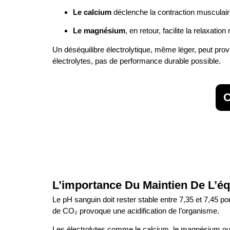
Le calcium
déclenche la contraction musculair
Le magnésium
, en retour, facilite la relaxatio
Un déséquilibre électrolytique, même léger, peut pr
électrolytes, pas de performance durable possible.
C
L’importance Du Maintien De L’é
Le pH sanguin doit rester stable entre 7,35 et 7,45 p
de CO₂ provoque une acidification de l’organisme.
Les électrolytes comme le calcium, le magnésium ou l