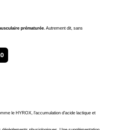
musculaire prématurée
. Autrement dit, sans
10
 comme le HYROX, l’accumulation d’acide lactique et
 les dérèglements physiologiques. Une supplémentation