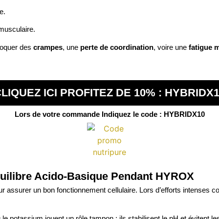
e.
n musculaire.
ovoquer des
crampes
, une
perte de coordination
, voire une
fatigue 
LIQUEZ ICI PROFITEZ DE 10% : HYBRIDX
Lors de votre commande Indiquez le code : HYBRIDX10
quilibre Acido-Basique Pendant HYROX
our assurer un bon fonctionnement cellulaire. Lors d’efforts intenses
e potassium jouent un rôle tampon : ils stabilisent le pH et évitent