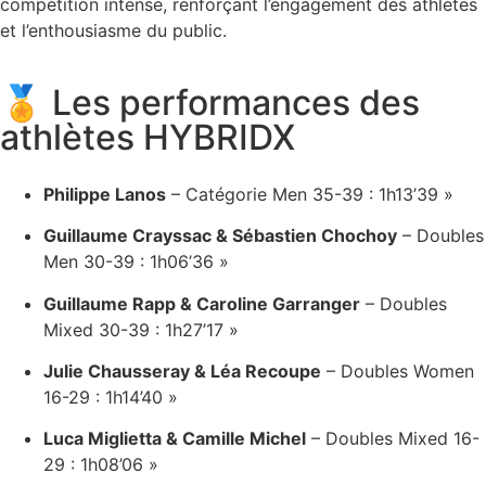
compétition intense, renforçant l’engagement des athlètes
et l’enthousiasme du public.
🏅 Les performances des
athlètes HYBRIDX
Philippe Lanos
–
Catégorie Men 35-39 : 1h13’39 »
Guillaume Crayssac & Sébastien Chochoy
–
Doubles
Men 30-39 : 1h06’36 »
Guillaume Rapp & Caroline Garranger
–
Doubles
Mixed 30-39 : 1h27’17 »
Julie Chausseray & Léa Recoupe
–
Doubles Women
16-29 : 1h14’40 »
Luca Miglietta & Camille Michel
–
Doubles Mixed 16-
29 : 1h08’06 »